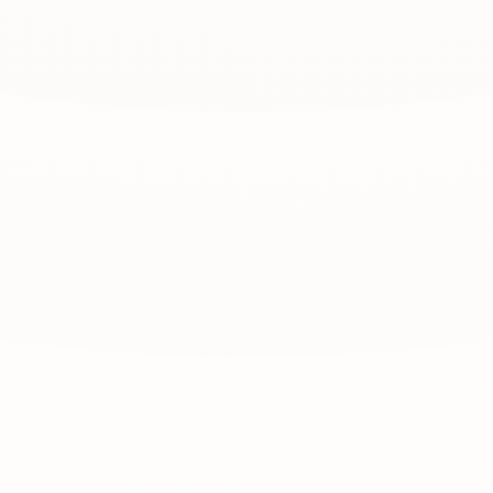
FARBVERLÄUFE, STRÄHNEN &
BLONDIERUNG
Coloration & Balayage
Mehr erfahren
→
KÄLTEVERSIEGELUNG AUS ITALIEN
Original Criokure
Mehr erfahren
→
GLANZ & GESUNDES HAAR
Pflege & Styling
Mehr erfahren
→