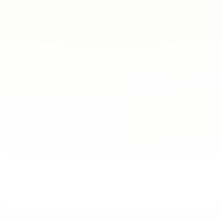
4.8
/ 5
A
l
l
e
B
e
w
e
r
t
u
n
g
e
n
a
u
f
G
o
o
g
l
e
a
n
s
e
h
e
n
A
l
l
e
B
e
w
e
r
t
u
n
g
e
n
l
e
s
e
n