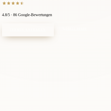
4.8
/5
·
86
Google-Bewertungen
06831 88489
TERMIN ANFRAGEN