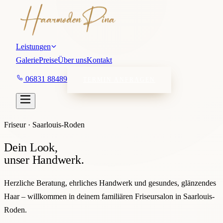
L
e
i
s
t
u
n
g
e
n
G
a
l
e
r
i
e
P
r
e
i
s
e
Ü
b
e
r
u
n
s
K
o
n
t
a
k
t
0
6
8
3
1
8
8
4
8
9
TERMIN ANFRAGEN
Friseur · Saarlouis-Roden
Dein Look,
unser Handwerk.
Herzliche Beratung, ehrliches Handwerk und gesundes, glänzendes
Haar – willkommen in deinem familiären Friseursalon in Saarlouis-
Roden.