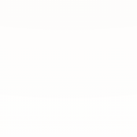
✦
✦
✦