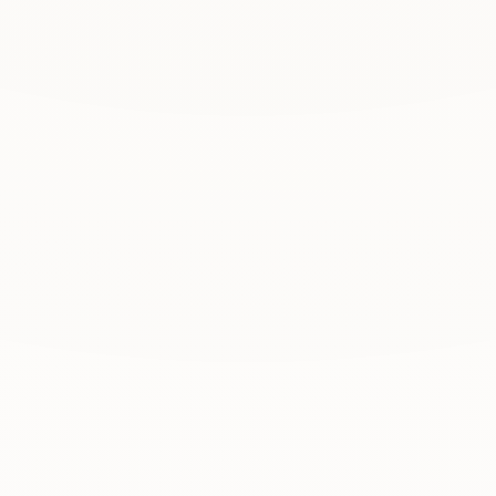
L
e
r
n
e
u
n
s
k
e
n
n
e
n
DAMEN, HERREN & KINDER
Schnitt & Form
Mehr erfahren
→